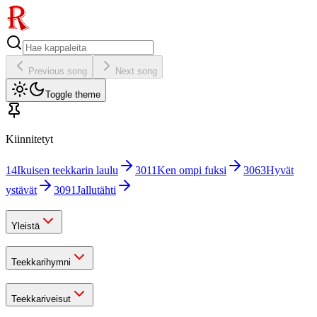
Previous song
Next song
Toggle theme
Kiinnitetyt
14
Ikuisen teekkarin laulu
3011
Ken ompi fuksi
3063
Hyvät
ystävät
3091
Jallutähti
Yleistä
Teekkarihymni
Teekkariveisut