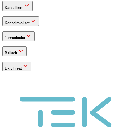
Kansalliset
Kansainväliset
Juomalaulut
Balladit
Likivihreät